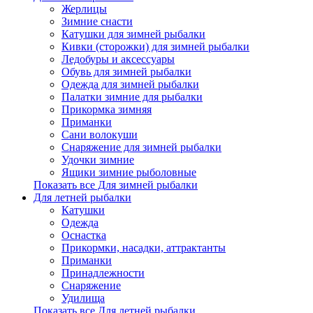
Жерлицы
Зимние снасти
Катушки для зимней рыбалки
Кивки (сторожки) для зимней рыбалки
Ледобуры и аксессуары
Обувь для зимней рыбалки
Одежда для зимней рыбалки
Палатки зимние для рыбалки
Прикормка зимняя
Приманки
Сани волокуши
Снаряжение для зимней рыбалки
Удочки зимние
Ящики зимние рыболовные
Показать все Для зимней рыбалки
Для летней рыбалки
Катушки
Одежда
Оснастка
Прикормки, насадки, аттрактанты
Приманки
Принадлежности
Снаряжение
Удилища
Показать все Для летней рыбалки