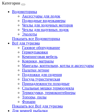
Категории
Водомоторика
Аксессуары для лодок
Подводные видеокамеры
Чехлы для лодочных моторов
Чехлы для надувных лодок
Эхолоты
Показать все Водомоторика
Всё для туризма
Газовое оборудование
Гермоупаковки
Кемпинговая мебель
Коврики, матрацы
Мангалы, коптильни, котлы и аксессуары
Палатки летние
Подложки для сидения
Посуда туристическая
Принадлежности походные
Спальные мешки,термоодеяла
Термосумки, термоконтейнеры
Топоры, пилы
Фонари
Показать все Всё для туризма
Для зимней рыбалки