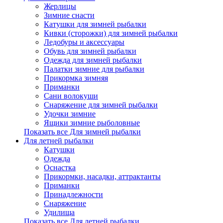
Жерлицы
Зимние снасти
Катушки для зимней рыбалки
Кивки (сторожки) для зимней рыбалки
Ледобуры и аксессуары
Обувь для зимней рыбалки
Одежда для зимней рыбалки
Палатки зимние для рыбалки
Прикормка зимняя
Приманки
Сани волокуши
Снаряжение для зимней рыбалки
Удочки зимние
Ящики зимние рыболовные
Показать все Для зимней рыбалки
Для летней рыбалки
Катушки
Одежда
Оснастка
Прикормки, насадки, аттрактанты
Приманки
Принадлежности
Снаряжение
Удилища
Показать все Для летней рыбалки