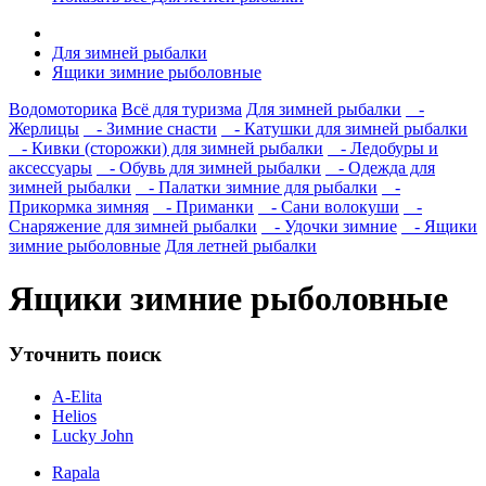
Для зимней рыбалки
Ящики зимние рыболовные
Водомоторика
Всё для туризма
Для зимней рыбалки
-
Жерлицы
- Зимние снасти
- Катушки для зимней рыбалки
- Кивки (сторожки) для зимней рыбалки
- Ледобуры и
аксессуары
- Обувь для зимней рыбалки
- Одежда для
зимней рыбалки
- Палатки зимние для рыбалки
-
Прикормка зимняя
- Приманки
- Сани волокуши
-
Снаряжение для зимней рыбалки
- Удочки зимние
- Ящики
зимние рыболовные
Для летней рыбалки
Ящики зимние рыболовные
Уточнить поиск
A-Elita
Helios
Lucky John
Rapala