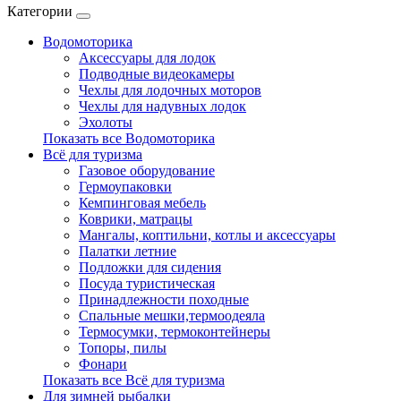
Категории
Водомоторика
Аксессуары для лодок
Подводные видеокамеры
Чехлы для лодочных моторов
Чехлы для надувных лодок
Эхолоты
Показать все Водомоторика
Всё для туризма
Газовое оборудование
Гермоупаковки
Кемпинговая мебель
Коврики, матрацы
Мангалы, коптильни, котлы и аксессуары
Палатки летние
Подложки для сидения
Посуда туристическая
Принадлежности походные
Спальные мешки,термоодеяла
Термосумки, термоконтейнеры
Топоры, пилы
Фонари
Показать все Всё для туризма
Для зимней рыбалки